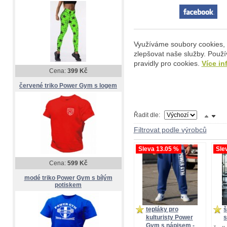
Využíváme soubory cookies, 
zlepšovat naše služby. Použí
pravidly pro cookies.
Více in
Cena:
399 Kč
červené triko Power Gym s logem
Řadit dle:
Filtrovat podle výrobců
Sleva 13.05 %
Sle
Cena:
599 Kč
modé triko Power Gym s bílým
potiskem
tepláky pro
kulturisty Power
s
Gym s nápisem -