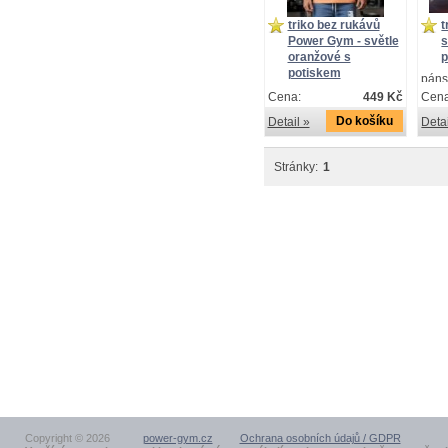
triko bez rukávů
t
Power Gym - světle
s
oranžové s
potiskem
páns
triko bez rukávu s
Cena:
449 Kč
s po
Cena
potiskem Power Gym
Do košíku
Detail »
Detai
Stránky:
1
Copyright © 2026
power-gym.cz
Ochrana osobních údajů / GDPR