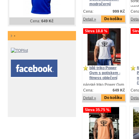
šort
modročerný
vyro
vroubek
Cena:
999 Kč
Cena
mate
pohodlné pánské
kole
Do košíku
Detail »
Detai
Cena:
649 Kč
tepláky vhodné do fitka i
Gym
pro volný čas,
Sleva 18.8 %
Sle
dostatečně široké přes
slož
-
stehna - 50% bavlna,
50% 
50% polyester -
vroubkovaný luxusní
materiál
bílé triko Power
f
Gym s potiskem -
fitness oblečení
n
č
pánské triko Power Gym
poho
s potiskem
Cena:
649 Kč
Cena
teplá
Do košíku
Detail »
Detai
pro 
dost
Sleva 35.75 %
steh
50% 
vrou
mate