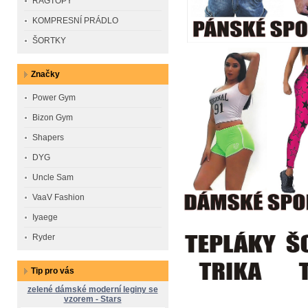
RAGTOPY
KOMPRESNÍ PRÁDLO
ŠORTKY
Značky
Power Gym
Bizon Gym
Shapers
DYG
Uncle Sam
VaaV Fashion
Iyaege
Ryder
Tip pro vás
zelené dámské moderní leginy se
vzorem - Stars